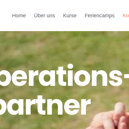
Home
Über uns
Kurse
Feriencamps
Ko
perations
partner